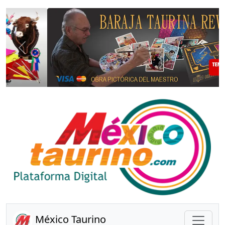
Anterior
Sigui
México Taurino